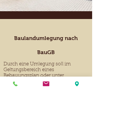
Baulandumlegung nach
BauGB
Durch eine Umlegung soll im
Geltungsbereich eines
Bebauungsplan oder unter
bestimmten Voraussetzungen
innerhalb der im Zusammenhang
bebauten Ortsteil erreicht werden,
dass „nach Lage , Form und Größe
für die baulich oder sonstige
Nutzung zweckmäßig gestaltete
Grundstücke entstehen“ Zitat BauGB
§45
Wir begleiten Sie hier von Anfang bis