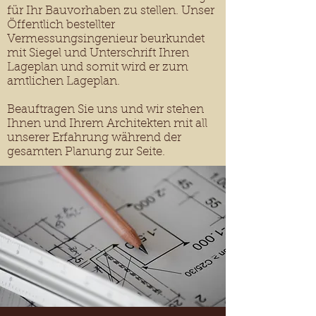
für Ihr Bauvorhaben zu stellen. Unser
Öffentlich bestellter
Vermessungsingenieur beurkundet
mit Siegel und Unterschrift Ihren
Lageplan und somit wird er zum
amtlichen Lageplan.
Beauftragen Sie uns und wir stehen
Ihnen und Ihrem Architekten mit all
unserer Erfahrung während der
gesamten Planung zur Seite.