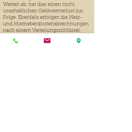
Werten ab, hat dies einen nicht
unerheblichen Geldwertverlust zur
Folge. Ebenfalls erfolgen die Heiz-
und Mietnebenkostenabrechnungen
nach einem Verteilungsschlüssel,
welcher auf Flächenangaben basiert.
Daher sollten korrekte Werte für Sie als
Eigentümer
oder
Mieter
eine große
Rolle spielen.
Wir messen sehr gerne Ihre
Wohnung (nach) und berechnen
diese wahlweise nach den folgenden
Standards:
-
DIN 277
-
WoFLV
-
Gif
von der Gesellschaft für
Immobilienwirtschaftliche
Forschung e.V. eine "Richtlinie zur